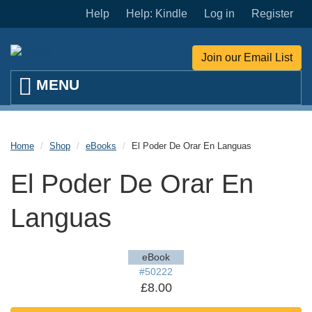
Skip to main content
Help
Help: Kindle
Log in
Register
Join our Email List
Home
Shop
eBooks
El Poder De Orar En Languas
El Poder De Orar En
Languas
eBook
#50222
£8.00